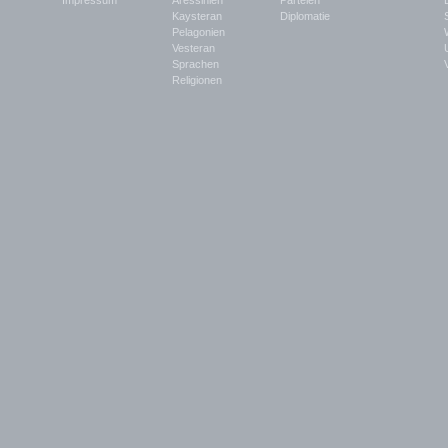
Impressum
Aressinien
Parteien
Kaysteran
Diplomatie
Pelagonien
Vesteran
Sprachen
Religionen