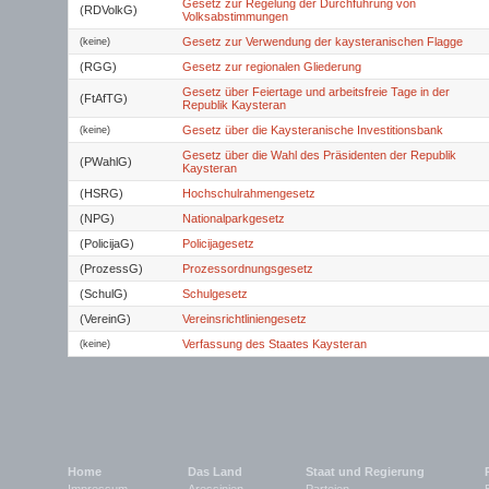
Gesetz zur Regelung der Durchführung von
(RDVolkG)
Volksabstimmungen
Gesetz zur Verwendung der kaysteranischen Flagge
(keine)
(RGG)
Gesetz zur regionalen Gliederung
Gesetz über Feiertage und arbeitsfreie Tage in der
(FtAfTG)
Republik Kaysteran
Gesetz über die Kaysteranische Investitionsbank
(keine)
Gesetz über die Wahl des Präsidenten der Republik
(PWahlG)
Kaysteran
(HSRG)
Hochschulrahmengesetz
(NPG)
Nationalparkgesetz
(PolicijaG)
Policijagesetz
(ProzessG)
Prozessordnungsgesetz
(SchulG)
Schulgesetz
(VereinG)
Vereinsrichtliniengesetz
Verfassung des Staates Kaysteran
(keine)
Home
Das Land
Staat und Regierung