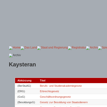
Kaysteran
Abkürzung
Titel
(BerStuAG)
Berufs- und Studienakademiegesetz
(ERG)
Erbrechtsgesetz
(GoG)
Geschäftsordnungsgesetz
(BesoldungsG)
Gesetz zur Besoldung von Staatsdienern