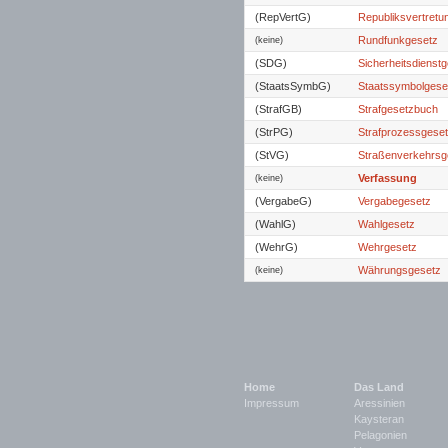
(RepVertG)
Republiksvertretu
Rundfunkgesetz
(keine)
(SDG)
Sicherheitsdienst
(StaatsSymbG)
Staatssymbolgese
(StrafGB)
Strafgesetzbuch
(StrPG)
Strafprozessgese
(StVG)
Straßenverkehrsg
Verfassung
(keine)
(VergabeG)
Vergabegesetz
(WahlG)
Wahlgesetz
(WehrG)
Wehrgesetz
Währungsgesetz
(keine)
Home
Das Land
Impressum
Aressinien
Kaysteran
Pelagonien