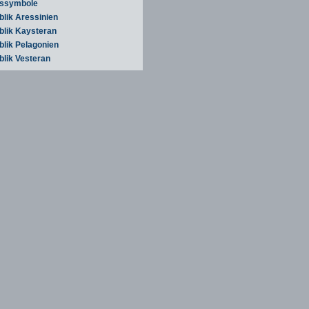
tssymbole
blik Aressinien
blik Kaysteran
blik Pelagonien
blik Vesteran