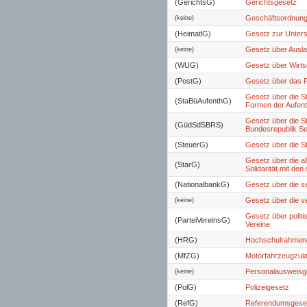
(GerichtsG)
Gerichtsgesetz
Geschäftsordnung
(keine)
(HeimatlG)
Gesetz zur Unters
Gesetz über Ausla
(keine)
(WUG)
Gesetz über Wirt
(PostG)
Gesetz über das 
Gesetz über die S
(StaBüAufenthG)
Formen der Aufent
Gesetz über die St
(GüdSdSBRS)
Bundesrepublik Se
(SteuerG)
Gesetz über die S
Gesetz über die a
(StarG)
Solidarität mit de
(NationalbankG)
Gesetz über die s
Gesetz über die ve
(keine)
Gesetz über politi
(ParteiVereinsG)
Vereine
(HRG)
Hochschulrahmen
(MfZG)
Motorfahrzeugzul
Personalausweisg
(keine)
(PolG)
Polizeigesetz
(RefG)
Referendumsgese