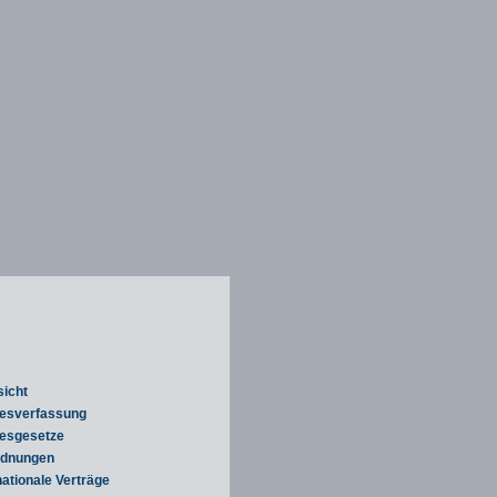
sicht
esverfassung
esgesetze
rdnungen
nationale Verträge