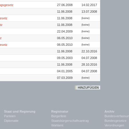
ngsgesetz
27.06.2008
14.02.2017
11.06.2008
13.07.2008
gesetz
11.06.2008
(keine)
tz
11.06.2008
(keine)
22.04.2009
(keine)
tz
06.05.2010
(keine)
esetz
06.05.2010
(keine)
11.06.2008
22.10.2016
09.05.2003
04.07.2008
11.06.2008
28.10.2016
04.01.2005
04.07.2008
07.03.2009
(keine)
HINZUFÜGEN
Staat und Regierung
Registratur
Archiv
Parteien
Bürgerliste
Bundesverfassu
Diplomatie
Staatsbürgerschaftsantrag
Bundesgesetze
Wahlamt
Verordnungen