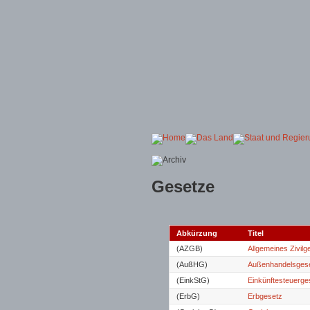
Gesetze
Abkürzung
Titel
(AZGB)
Allgemeines Zivil
(AußHG)
Außenhandelsges
(EinkStG)
Einkünftesteuerge
(ErbG)
Erbgesetz