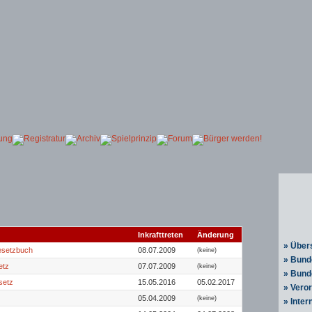
Inkrafttreten
Änderung
» Über
gesetzbuch
08.07.2009
(keine)
» Bund
etz
07.07.2009
(keine)
» Bund
setz
15.05.2016
05.02.2017
» Vero
05.04.2009
(keine)
» Inter