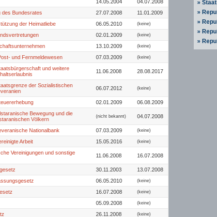
14.05.2004
04.07.2008
» Staa
» Repu
 des Bundesrates
27.07.2008
11.01.2009
» Repu
tützung der Heimatliebe
06.05.2010
(keine)
» Repu
ndsvertretungen
02.01.2009
(keine)
» Repu
schaftsunternehmen
13.10.2009
(keine)
Post- und Fernmeldewesen
07.03.2009
(keine)
taatsbürgerschaft und weitere
11.06.2008
28.08.2017
haltserlaubnis
aatsgrenze der Sozialistischen
06.07.2012
(keine)
veranien
teuererhebung
02.01.2009
06.08.2009
llstaranische Bewegung und die
04.07.2008
(nicht bekannt)
n staranischen Völkern
everanische Nationalbank
07.03.2009
(keine)
reinigte Arbeit
15.05.2016
(keine)
sche Vereinigungen und sonstige
11.06.2008
16.07.2008
gesetz
30.11.2003
13.07.2008
assungsgesetz
06.05.2010
(keine)
esetz
16.07.2008
(keine)
05.09.2008
(keine)
tz
26.11.2008
(keine)